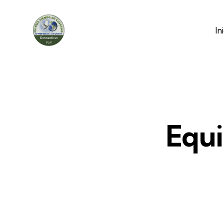
In
Equi