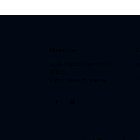
Dirección
C
1338 King St., Greenwich Ct.
ti
06831
+
United States of America