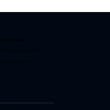
ontáctanos
meofholyspirit@aol.com
1(203)622-1718