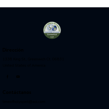
Dirección
1338 King St., Greenwich Ct. 06831
United States of America
Contáctanos
timeofholyspirit@aol.com