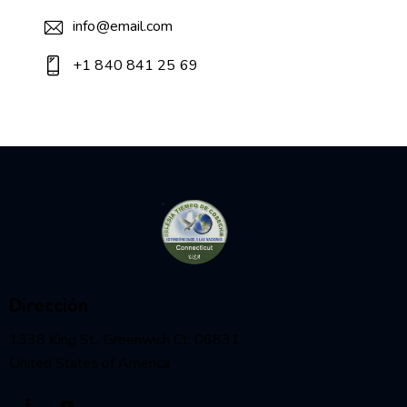
info@email.com
+1 840 841 25 69
Dirección
1338 King St., Greenwich Ct. 06831
United States of America